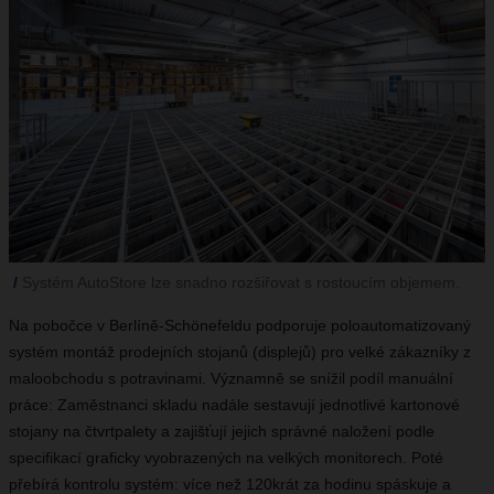
Systém AutoStore lze snadno rozšiřovat s rostoucím objemem.
Na pobočce v Berlíně-Schönefeldu podporuje poloautomatizovaný
systém montáž prodejních stojanů (displejů) pro velké zákazníky z
maloobchodu s potravinami. Významně se snížil podíl manuální
práce: Zaměstnanci skladu nadále sestavují jednotlivé kartonové
stojany na čtvrtpalety a zajišťují jejich správné naložení podle
specifikací graficky vyobrazených na velkých monitorech. Poté
přebírá kontrolu systém: více než 120krát za hodinu spáskuje a