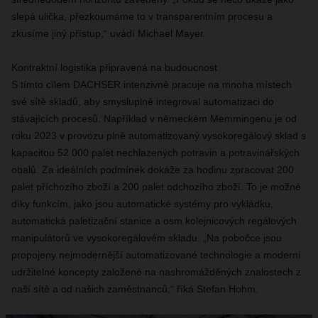
slepá ulička, přezkoumáme to v transparentním procesu a
zkusíme jiný přístup,“ uvádí Michael Mayer.
Kontraktní logistika připravená na budoucnost
S tímto cílem DACHSER intenzivně pracuje na mnoha místech
své sítě skladů, aby smysluplně integroval automatizaci do
stávajících procesů. Například v německém Memmingenu je od
roku 2023 v provozu plně automatizovaný vysokoregálový sklad s
kapacitou 52 000 palet nechlazených potravin a potravinářských
obalů. Za ideálních podmínek dokáže za hodinu zpracovat 200
palet příchozího zboží a 200 palet odchozího zboží. To je možné
díky funkcím, jako jsou automatické systémy pro vykládku,
automatická paletizační stanice a osm kolejnicových regálových
manipulátorů ve vysokoregálovém skladu. „Na pobočce jsou
propojeny nejmodernější automatizované technologie a moderní
udržitelné koncepty založené na nashromážděných znalostech z
naší sítě a od našich zaměstnanců,“ říká Stefan Hohm.