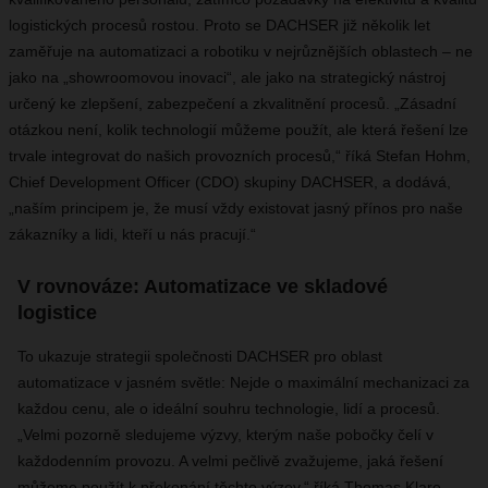
logistických procesů rostou. Proto se DACHSER již několik let
zaměřuje na automatizaci a robotiku v nejrůznějších oblastech – ne
jako na „showroomovou inovaci“, ale jako na strategický nástroj
určený ke zlepšení, zabezpečení a zkvalitnění procesů. „Zásadní
otázkou není, kolik technologií můžeme použít, ale která řešení lze
trvale integrovat do našich provozních procesů,“ říká Stefan Hohm,
Chief Development Officer (CDO) skupiny DACHSER, a dodává,
„naším principem je, že musí vždy existovat jasný přínos pro naše
zákazníky a lidi, kteří u nás pracují.“
V rovnováze: Automatizace ve skladové
logistice
To ukazuje strategii společnosti DACHSER pro oblast
automatizace v jasném světle: Nejde o maximální mechanizaci za
každou cenu, ale o ideální souhru technologie, lidí a procesů.
„Velmi pozorně sledujeme výzvy, kterým naše pobočky čelí v
každodenním provozu. A velmi pečlivě zvažujeme, jaká řešení
můžeme použít k překonání těchto výzev,“ říká Thomas Klare,