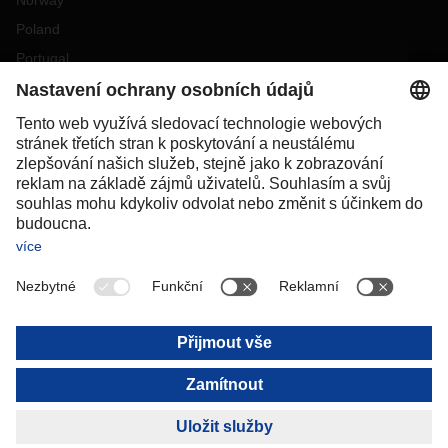
Norway
Poland
Portugal
Romania
Slovakia
Spain
Sweden
Switzerland
(
DE
FR
)
Turkey
OCEANIA
Australia
New Zealand