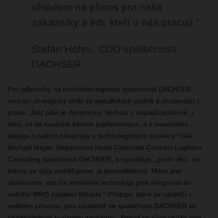
ohledem na přínos pro naše
zákazníky a lidi, kteří u nás pracují.“
Stefan Hohm, CDO společnosti
DACHSER
Pro odborníky na kontraktní logistiku společnosti DACHSER
vychází strategický směr ze specifických potřeb a zkušeností z
praxe. „Náš plán je dynamický. Vychází z nápadů poboček, z
toho, co se naučíme během implementace, a z neustálého
dialogu s našimi zákazníky a technologickými partnery,“ říká
Michael Mayer, Department Head Corporate Contract Logistics
Consulting společnosti DACHSER, a vysvětluje, „první věcí, na
kterou se vždy zaměřujeme, je proveditelnost. Mimo jiné
zkoumáme, zda lze inovativní technologii plně integrovat do
našeho WMS systému Mikado.“ Přístupy, které se osvědčí v
reálném provozu, jsou následně ve společnosti DACHSER ve
střednědobém horizontu zavedeny. „Pokud se něco ukáže jako