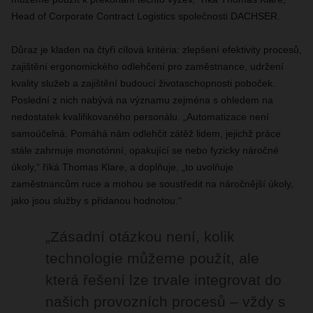
Head of Corporate Contract Logistics společnosti DACHSER.
Důraz je kladen na čtyři cílová kritéria: zlepšení efektivity procesů,
zajištění ergonomického odlehčení pro zaměstnance, udržení
kvality služeb a zajištění budoucí životaschopnosti poboček.
Poslední z nich nabývá na významu zejména s ohledem na
nedostatek kvalifikovaného personálu. „Automatizace není
samoúčelná. Pomáhá nám odlehčit zátěž lidem, jejichž práce
stále zahrnuje monotónní, opakující se nebo fyzicky náročné
úkoly,“ říká Thomas Klare, a doplňuje, „to uvolňuje
zaměstnancům ruce a mohou se soustředit na náročnější úkoly,
jako jsou služby s přidanou hodnotou.“
„Zásadní otázkou není, kolik
technologie můžeme použít, ale
která řešení lze trvale integrovat do
našich provozních procesů – vždy s