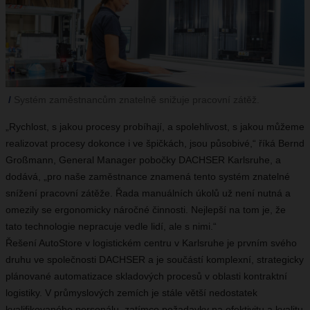
Systém zaměstnancům znatelně snižuje pracovní zátěž.
„Rychlost, s jakou procesy probíhají, a spolehlivost, s jakou můžeme
realizovat procesy dokonce i ve špičkách, jsou působivé,“ říká Bernd
Großmann, General Manager pobočky DACHSER Karlsruhe, a
dodává, „pro naše zaměstnance znamená tento systém znatelné
snížení pracovní zátěže. Řada manuálních úkolů už není nutná a
omezily se ergonomicky náročné činnosti. Nejlepší na tom je, že
tato technologie nepracuje vedle lidí, ale s nimi.“
Řešení AutoStore v logistickém centru v Karlsruhe je prvním svého
druhu ve společnosti DACHSER a je součástí komplexní, strategicky
plánované automatizace skladových procesů v oblasti kontraktní
logistiky. V průmyslových zemích je stále větší nedostatek
kvalifikovaného personálu, zatímco požadavky na efektivitu a kvalitu