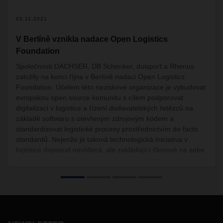
03.11.2021
V Berlíně vznikla nadace Open Logistics
Foundation
Společnosti DACHSER, DB Schenker, duisport a Rhenus
založily na konci října v Berlíně nadaci Open Logistics
Foundation. Účelem této neziskové organizace je vybudovat
evropskou open source komunitu s cílem podporovat
digitalizaci v logistice a řízení dodavatelských řetězců na
základě softwaru s otevřeným zdrojovým kódem a
standardizovat logistické procesy prostřednictvím de facto
standardů. Nejenže je taková technologická iniciativa v
logistice doposud nevídaná, ale zakládající členové na sebe
zároveň berou průkopnickou roli i co se tématu open source
týče.