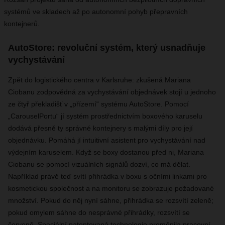
systémů ve skladech až po autonomní pohyb přepravních
kontejnerů.
AutoStore: revoluční systém, který usnadňuje
vychystávání
Zpět do logistického centra v Karlsruhe: zkušená Mariana
Ciobanu zodpovědná za vychystávání objednávek stojí u jednoho
ze čtyř překladišť v „přízemí“ systému AutoStore. Pomocí
„CarouselPortu“ jí systém prostřednictvím boxového karuselu
dodává přesně ty správné kontejnery s malými díly pro její
objednávku. Pomáhá jí intuitivní asistent pro vychystávání nad
výdejním karuselem. Když se boxy dostanou před ni, Mariana
Ciobanu se pomocí vizuálních signálů dozví, co má dělat.
Například právě teď svítí přihrádka v boxu s očními linkami pro
kosmetickou společnost a na monitoru se zobrazuje požadované
množství. Pokud do něj nyní sáhne, přihrádka se rozsvítí zeleně;
pokud omylem sáhne do nesprávné přihrádky, rozsvítí se
červeně. Speciální patentovaná technologie proměnila pracovní