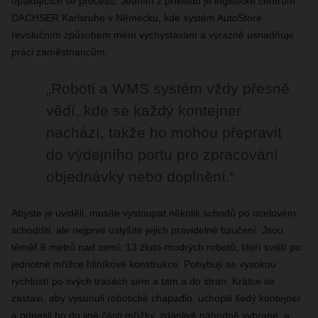
opakujících se procesů. Jedním z příkladů je logistické centrum
DACHSER Karlsruhe v Německu, kde systém AutoStore
revolučním způsobem mění vychystávání a výrazně usnadňuje
práci zaměstnancům.
„Roboti a WMS systém vždy přesně
vědí, kde se každý kontejner
nachází, takže ho mohou přepravit
do výdejního portu pro zpracování
objednávky nebo doplnění.“
Abyste je uviděli, musíte vystoupat několik schodů po ocelovém
schodišti, ale nejprve uslyšíte jejich pravidelné bzučení. Jsou
téměř 6 metrů nad zemí: 13 žluto-modrých robotů, kteří sviští po
jednotné mřížce hliníkové konstrukce. Pohybují se vysokou
rychlostí po svých trasách sem a tam a do stran. Krátce se
zastaví, aby vysunuli robotické chapadlo, uchopili šedý kontejner
a odnesli ho do jiné části mřížky, zdánlivě náhodně vybrané, a