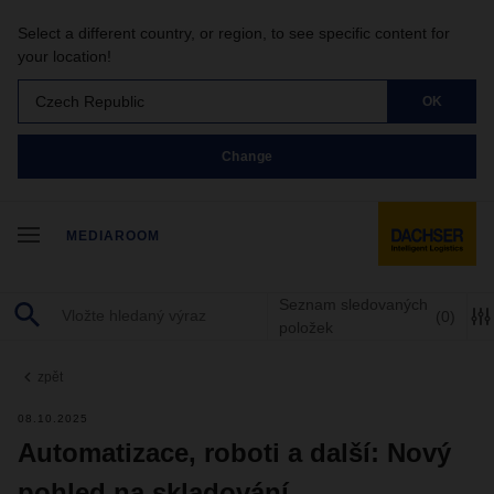
Select a different country, or region, to see specific content for
your location!
Czech Republic
OK
Change
MEDIAROOM
Seznam sledovaných
(0)
položek
zpět
08.10.2025
Automatizace, roboti a další: Nový
pohled na skladování