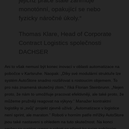
jejichž práce stále zahrnuje
monotónní, opakující se nebo
fyzicky náročné úkoly.“
Thomas Klare, Head of Corporate
Contract Logistics společnosti
DACHSER
Ani to však nemusí být konec inovací v oblasti automatizace na
pobočce v Karlsruhe. Naopak: „Díky své modulární struktuře lze
systém AutoStore snadno rozšiřovat s rostoucím objemem. To
pro nás znamená skutečný zlom,“ říká Florian Steinbrunn. „Nejen
proto, že nám to umožňuje pracovat efektivněji, ale také proto, že
můžeme pružněji reagovat na výkyvy.“ Manažer kontraktní
logistiky si „svůj“ projekt zjevně užívá: „Automatizace v logistice
není sprint, ale maraton.“ Roboti v horním patře mřížky AutoStore
jsou také nastaveni s ohledem na tuto skutečnost. Na konci
směny se systém vypne a roboti se připojí ke svým nabíjecím