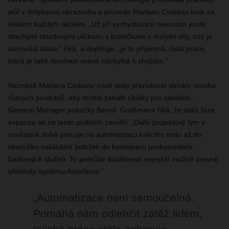
stůl v dotykovou obrazovku a provede Marianu Ciobanu krok za
krokem každým úkolem. „Už při vychystávání nemusím jezdit
dlouhými skladovými uličkami s krabičkami s malými díly, což je
obrovská úleva,“ říká, a doplňuje, „je to příjemná, čistá práce,
která je také mnohem méně náchylná k chybám.“
Nicméně Mariana Ciobanu musí stále přerušovat sbírání mnoha
různých produktů, aby mohla zabalit zásilky pro odeslání.
General Manager pobočky Bernd Großmann říká, že další fáze
expanze se na tento problém zaměří: „Další projektový tým v
současné době pracuje na automatizaci balicího stolu až do
okamžiku nakládání položek do kontejneru poskytovatele
balíkových služeb. To pomůže dosáhnout nejvyšší možné úrovně
efektivity systému AutoStore.“
„Automatizace není samoúčelná.
Pomáhá nám odlehčit zátěž lidem,