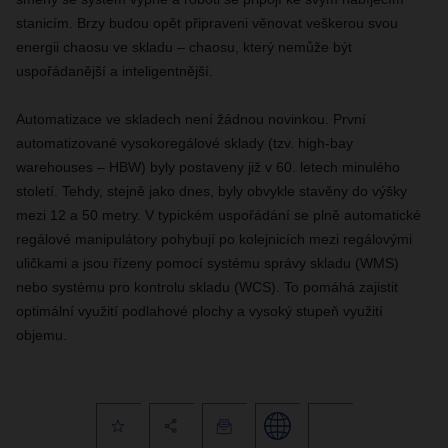
stanicím. Brzy budou opět připraveni věnovat veškerou svou
energii chaosu ve skladu – chaosu, který nemůže být
uspořádanější a inteligentnější.
Automatizace ve skladech není žádnou novinkou. První
automatizované vysokoregálové sklady (tzv. high-bay
warehouses – HBW) byly postaveny již v 60. letech minulého
století. Tehdy, stejně jako dnes, byly obvykle stavěny do výšky
mezi 12 a 50 metry. V typickém uspořádání se plně automatické
regálové manipulátory pohybují po kolejnicích mezi regálovými
uličkami a jsou řízeny pomocí systému správy skladu (WMS)
nebo systému pro kontrolu skladu (WCS). To pomáhá zajistit
optimální využití podlahové plochy a vysoký stupeň využití
objemu.