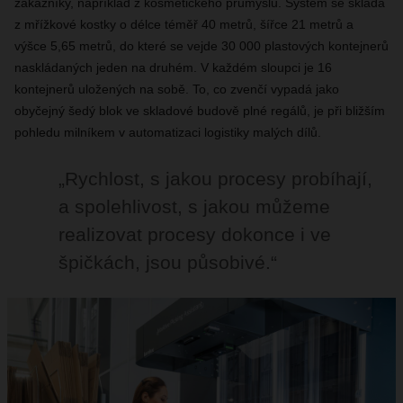
zákazníky, například z kosmetického průmyslu. Systém se skládá
z mřížkové kostky o délce téměř 40 metrů, šířce 21 metrů a
výšce 5,65 metrů, do které se vejde 30 000 plastových kontejnerů
naskládaných jeden na druhém. V každém sloupci je 16
kontejnerů uložených na sobě. To, co zvenčí vypadá jako
obyčejný šedý blok ve skladové budově plné regálů, je při bližším
pohledu milníkem v automatizaci logistiky malých dílů.
„Rychlost, s jakou procesy probíhají,
a spolehlivost, s jakou můžeme
realizovat procesy dokonce i ve
špičkách, jsou působivé.“