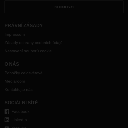
častější odjezdy. Společnost DACHSER je tak prvním
významným logistickým poskytovatelem, který tuto službu z
Registrovat
doby před brexitem opět obnovil.
PRÁVNÍ ZÁSADY
Impressum
Zásady ochrany osobních údajů
Nastavení souborů cookie
O NÁS
Pobočky celosvětově
Mediaroom
Kontaktujte nás
SOCIÁLNÍ SÍTĚ
Facebook
LinkedIn