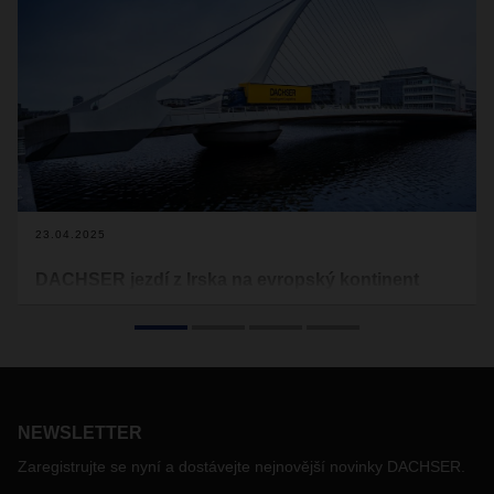
23.04.2025
DACHSER jezdí z Irska na evropský kontinent
Globální logistická společnost DACHSER využívá své
zkušenosti v oblasti celních služeb a svoji přední evropskou
síť sběrné služby a zavádí novou službu „Smart Landbridge
Connect“. Stejně jako před brexitem jezdí nyní tento
logistický poskytovatel opět z Irska do kontinentální Evropy
pozemní cestou, přes britské území, po trase zvané
NEWSLETTER
Landbridge. V porovnání s trajektovým spojením po moři
Zaregistrujte se nyní a dostávejte nejnovější novinky DACHSER.
nabízí tato trasa větší flexibilitu, kratší tranzitní časy a