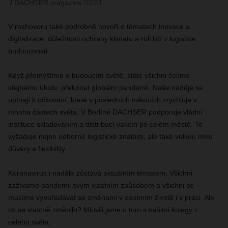
DACHSER magazine 02/21
V rozhovoru také podrobně hovoří o tématech inovace a
digitalizace, důležitosti ochrany klimatu a roli lidí v logistice
budoucnosti.
Když přemýšlíme o budoucím světě, stále všichni čelíme
stejnému úkolu: překonat globální pandemii. Naše naděje se
upínají k očkování, které v posledních měsících zrychluje v
mnoha částech světa. V Berlíně DACHSER podporuje vládní
instituce skladováním a distribucí vakcín po celém městě. To
vyžaduje nejen odborné logistické znalosti, ale také velkou míru
důvěry a flexibility.
Koronavirus i nadále zůstává aktuálním tématem. Všichni
zažíváme pandemii svým vlastním způsobem a všichni se
musíme vypořádávat se změnami v osobním životě i v práci. Ale
co se vlastně změnilo? Mluvili jsme o tom s našimi kolegy z
celého světa.