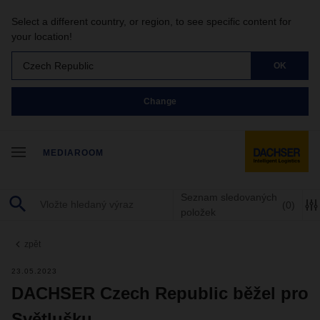
Select a different country, or region, to see specific content for
your location!
Czech Republic
OK
Change
MEDIAROOM
Seznam sledovaných
(0)
položek
zpět
23.05.2023
DACHSER Czech Republic běžel pro
Světlušku