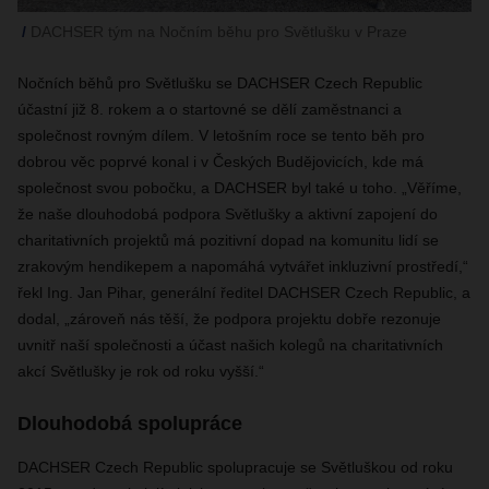
DACHSER tým na Nočním běhu pro Světlušku v Praze
Nočních běhů pro Světlušku se DACHSER Czech Republic
účastní již 8. rokem a o startovné se dělí zaměstnanci a
společnost rovným dílem. V letošním roce se tento běh pro
dobrou věc poprvé konal i v Českých Budějovicích, kde má
společnost svou pobočku, a DACHSER byl také u toho. „Věříme,
že naše dlouhodobá podpora Světlušky a aktivní zapojení do
charitativních projektů má pozitivní dopad na komunitu lidí se
zrakovým hendikepem a napomáhá vytvářet inkluzivní prostředí,“
řekl Ing. Jan Pihar, generální ředitel DACHSER Czech Republic, a
dodal, „zároveň nás těší, že podpora projektu dobře rezonuje
uvnitř naší společnosti a účast našich kolegů na charitativních
akcí Světlušky je rok od roku vyšší.“
Dlouhodobá spolupráce
DACHSER Czech Republic spolupracuje se Světluškou od roku