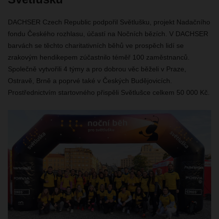
DACHSER Czech Republic podpořil Světlušku, projekt Nadačního
fondu Českého rozhlasu, účastí na Nočních bězích. V DACHSER
barvách se těchto charitativních běhů ve prospěch lidí se
zrakovým hendikepem zúčastnilo téměř 100 zaměstnanců.
Společně vytvořili 4 týmy a pro dobrou věc běželi v Praze,
Ostravě, Brně a poprvé také v Českých Budějovicích.
Prostřednictvím startovného přispěli Světlušce celkem 50 000 Kč.