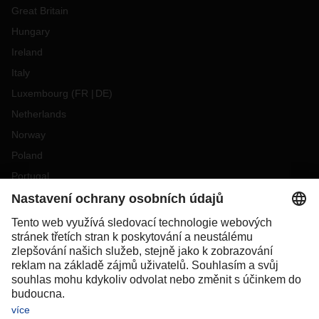
Great Britain
Hungary
Ireland
Italy
Luxembourg
(
FR
DE
)
Netherlands
Norway
Poland
Portugal
Romania
Slovakia
Spain
Sweden
Switzerland
(
DE
FR
)
Turkey