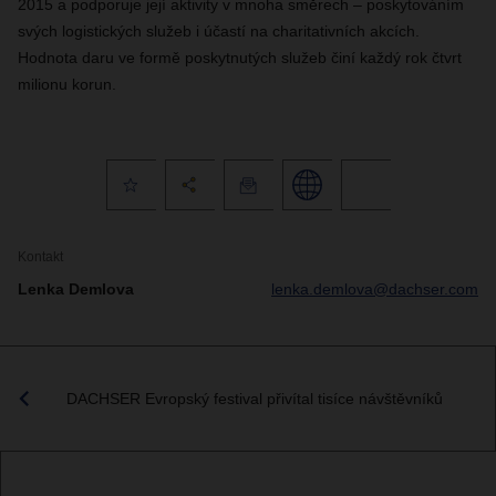
2015 a podporuje její aktivity v mnoha směrech – poskytováním
svých logistických služeb i účastí na charitativních akcích.
Hodnota daru ve formě poskytnutých služeb činí každý rok čtvrt
milionu korun.
Kontakt
Lenka Demlova
lenka.demlova@dachser.com
DACHSER Evropský festival přivítal tisíce návštěvníků