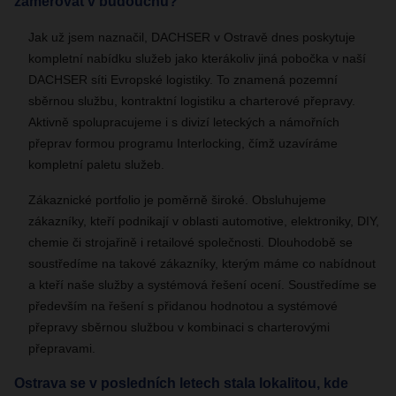
zaměřovat v budoucnu?
Jak už jsem naznačil, DACHSER v Ostravě dnes poskytuje
kompletní nabídku služeb jako kterákoliv jiná pobočka v naší
DACHSER síti Evropské logistiky. To znamená pozemní
sběrnou službu, kontraktní logistiku a charterové přepravy.
Aktivně spolupracujeme i s divizí leteckých a námořních
přeprav formou programu Interlocking, čímž uzavíráme
kompletní paletu služeb.
Zákaznické portfolio je poměrně široké. Obsluhujeme
zákazníky, kteří podnikají v oblasti automotive, elektroniky, DIY,
chemie či strojařině i retailové společnosti. Dlouhodobě se
soustředíme na takové zákazníky, kterým máme co nabídnout
a kteří naše služby a systémová řešení ocení. Soustředíme se
především na řešení s přidanou hodnotou a systémové
přepravy sběrnou službou v kombinaci s charterovými
přepravami.
Ostrava se v posledních letech stala lokalitou, kde