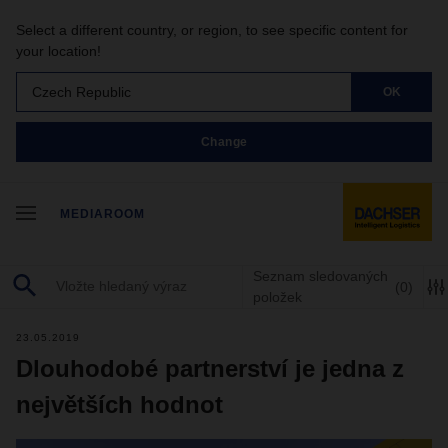
Select a different country, or region, to see specific content for
your location!
Czech Republic
OK
Change
MEDIAROOM
Seznam sledovaných
(0)
položek
23.05.2019
Dlouhodobé partnerství je jedna z
největších hodnot