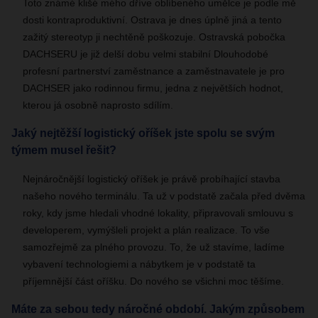
Toto známé klišé mého dříve oblíbeného umělce je podle mě
dosti kontraproduktivní. Ostrava je dnes úplně jiná a tento
zažitý stereotyp ji nechtěně poškozuje. Ostravská pobočka
DACHSERU je již delší dobu velmi stabilní Dlouhodobé
profesní partnerství zaměstnance a zaměstnavatele je pro
DACHSER jako rodinnou firmu, jedna z největších hodnot,
kterou já osobně naprosto sdílím.
Jaký nejtěžší logistický oříšek jste spolu se svým
týmem musel řešit?
Nejnáročnější logistický oříšek je právě probíhající stavba
našeho nového terminálu. Ta už v podstatě začala před dvěma
roky, kdy jsme hledali vhodné lokality, připravovali smlouvu s
developerem, vymýšleli projekt a plán realizace. To vše
samozřejmě za plného provozu. To, že už stavíme, ladíme
vybavení technologiemi a nábytkem je v podstatě ta
příjemnější část oříšku. Do nového se všichni moc těšíme.
Máte za sebou tedy náročné období. Jakým způsobem