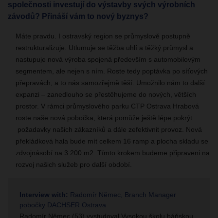
společnosti investují do výstavby svých výrobních
závodů? Přináší vám to nový byznys?
Máte pravdu. I ostravský region se průmyslově postupně
restrukturalizuje. Utlumuje se těžba uhlí a těžký průmysl a
nastupuje nová výroba spojená především s automobilovým
segmentem, ale nejen s ním. Roste tedy poptávka po síťových
přepravách, a to nás samozřejmě těší. Umožnilo nám to další
expanzi – zanedlouho se přestěhujeme do nových, větších
prostor. V rámci průmyslového parku CTP Ostrava Hrabová
roste naše nová pobočka, která pomůže ještě lépe pokrýt
požadavky našich zákazníků a dále zefektivnit provoz. Nová
překládková hala bude mít celkem 16 ramp a plocha skladu se
zdvojnásobí na 3 200 m2. Tímto krokem budeme připraveni na
rozvoj našich služeb pro další období.
Interview with:
Radomír Němec, Branch Manager
pobočky DACHSER Ostrava
Radomír Němec (53) vystudoval Vysokou školu báňskou