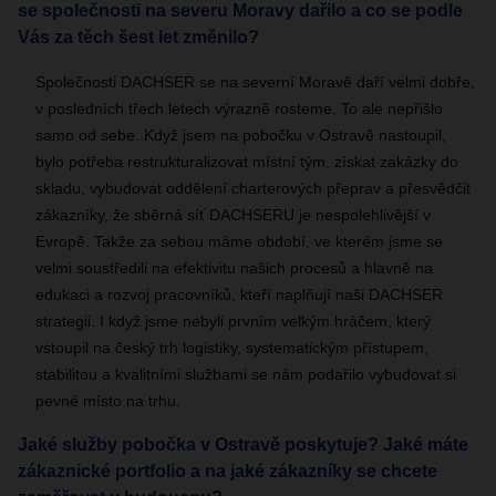
se společnosti na severu Moravy dařilo a co se podle
Vás za těch šest let změnilo?
Společnosti DACHSER se na severní Moravě daří velmi dobře,
v posledních třech letech výrazně rosteme. To ale nepřišlo
samo od sebe. Když jsem na pobočku v Ostravě nastoupil,
bylo potřeba restrukturalizovat místní tým, získat zakázky do
skladu, vybudovat oddělení charterových přeprav a přesvědčit
zákazníky, že sběrná síť DACHSERU je nespolehlivější v
Evropě. Takže za sebou máme období, ve kterém jsme se
velmi soustředili na efektivitu našich procesů a hlavně na
edukaci a rozvoj pracovníků, kteří naplňují naši DACHSER
strategii. I když jsme nebyli prvním velkým hráčem, který
vstoupil na český trh logistiky, systematickým přístupem,
stabilitou a kvalitními službami se nám podařilo vybudovat si
pevné místo na trhu.
Jaké služby pobočka v Ostravě poskytuje? Jaké máte
zákaznické portfolio a na jaké zákazníky se chcete