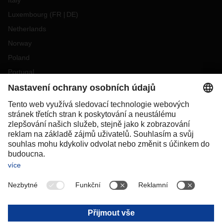
Italy
Luxembourg
(
FR
DE
)
Netherlands
Norway
Poland
Portugal
Romania
Slovakia
Spain
Sweden
Switzerland
(
DE
FR
)
Turkey
OCEANIA
Australia
New Zealand