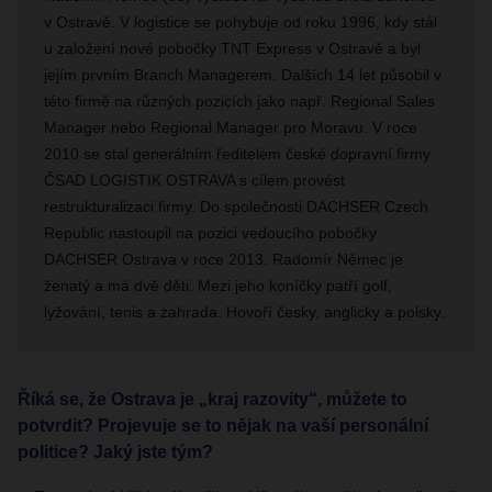
v Ostravě. V logistice se pohybuje od roku 1996, kdy stál
u založení nové pobočky TNT Express v Ostravě a byl
jejím prvním Branch Managerem. Dalších 14 let působil v
této firmě na různých pozicích jako např. Regional Sales
Manager nebo Regional Manager pro Moravu. V roce
2010 se stal generálním ředitelem české dopravní firmy
ČSAD LOGISTIK OSTRAVA s cílem provést
restrukturalizaci firmy. Do společnosti DACHSER Czech
Republic nastoupil na pozici vedoucího pobočky
DACHSER Ostrava v roce 2013.
Radomír Němec je
ženatý a má dvě děti. Mezi jeho koníčky patří golf,
lyžování, tenis a zahrada. Hovoří česky, anglicky a polsky.
Říká se, že Ostrava je „kraj razovity“, můžete to
potvrdit? Projevuje se to nějak na vaší personální
politice? Jaký jste tým?