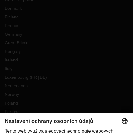
Denmark
Finland
France
Germany
Great Britain
Hungary
Ireland
Italy
Luxembourg
(
FR
DE
)
Netherlands
Norway
Poland
Portugal
Romania
Slovakia