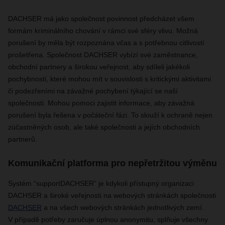
DACHSER má jako společnost povinnost předcházet všem
formám kriminálního chování v rámci své sféry vlivu. Možná
porušení by měla být rozpoznána včas a s potřebnou citlivostí
prošetřena. Společnost DACHSER vybízí své zaměstnance,
obchodní partnery a širokou veřejnost, aby sdíleli jakékoli
pochybnosti, které mohou mít v souvislosti s kritickými aktivitami
či podezřeními na závažné pochybení týkající se naší
společnosti. Mohou pomoci zajistit informace, aby závažná
porušení byla řešena v počáteční fázi. To slouží k ochraně nejen
zúčastněných osob, ale také společnosti a jejích obchodních
partnerů.
Komunikační platforma pro nepřetržitou výměnu
Systém “supportDACHSER” je kdykoli přístupný organizaci
DACHSER a široké veřejnosti na webových stránkách společnosti
DACHSER
a na všech webových stránkách jednotlivých zemí.
V případě potřeby zaručuje úplnou anonymitu, splňuje všechny