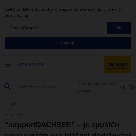
Select a different country, or region, to see specific content for
your location!
Czech Republic
OK
Change
MEDIAROOM
Seznam sledovaných
(0)
položek
zpět
13.12.2021
“supportDACHSER” – je spuštěn
nový systém pro hlášení dodržování