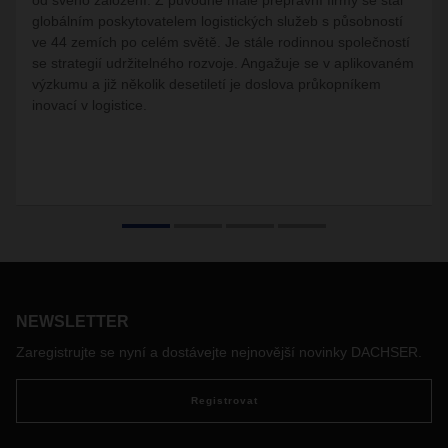
od svého založení. Z původně malé přepravní firmy se stal
globálním poskytovatelem logistických služeb s působností
ve 44 zemích po celém světě. Je stále rodinnou společností
se strategií udržitelného rozvoje. Angažuje se v aplikovaném
výzkumu a již několik desetiletí je doslova průkopníkem
inovací v logistice.
NEWSLETTER
Zaregistrujte se nyní a dostávejte nejnovější novinky DACHSER.
Registrovat