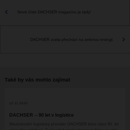
Nové číslo DACHSER magazínu je tady!
DACHSER zcela přechází na zelenou energii
Také by vás mohlo zajímat
12.11.2020
DACHSER ─ 90 let v logistice
Mezinárodní logistický provider DACHSER letos slaví 90. let