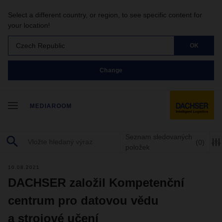
Select a different country, or region, to see specific content for
your location!
Czech Republic
OK
Change
MEDIAROOM
Seznam sledovaných
(0)
položek
10.08.2021
DACHSER založil Kompetenční
centrum pro datovou vědu
a strojové učení