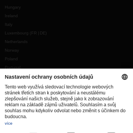
Hungary
Ireland
Italy
Luxembourg
(
FR
DE
)
Netherlands
Norway
Poland
Portugal
Romania
Slovakia
Spain
Sweden
Switzerland
(
DE
FR
)
Turkey
OCEANIA