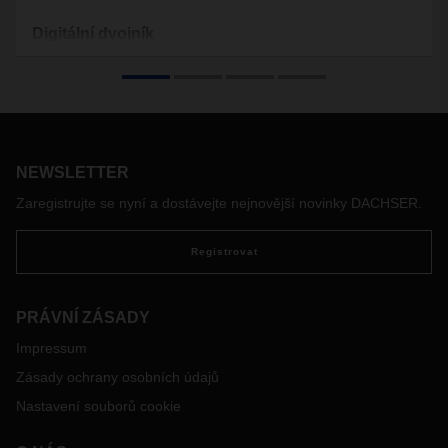
Digitální dvojník
„Digitální dvojče“ je jednou z klíčových inovací pro
dodavatelské řetězce zítřka. Na jakých technologiích je
založena? A co to znamená pro každodenní přepravu a
manipulaci nákladu v logistice? Odpovědi na tyto otázky jsou
slibné.
NEWSLETTER
Zaregistrujte se nyní a dostávejte nejnovější novinky DACHSER.
Registrovat
PRÁVNÍ ZÁSADY
Impressum
Zásady ochrany osobních údajů
Nastavení souborů cookie