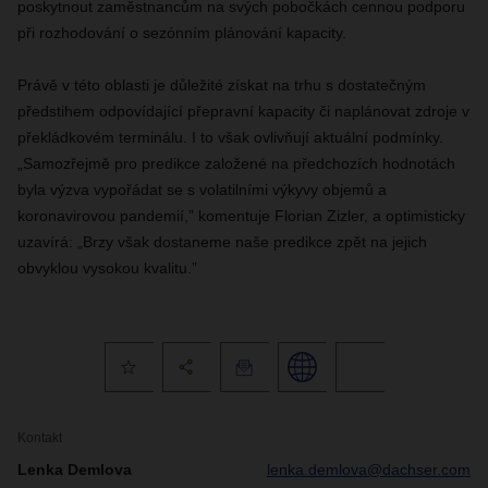
poskytnout zaměstnancům na svých pobočkách cennou podporu
při rozhodování o sezónním plánování kapacity.
Právě v této oblasti je důležité získat na trhu s dostatečným
předstihem odpovídající přepravní kapacity či naplánovat zdroje v
překládkovém terminálu. I to však ovlivňují aktuální podmínky.
„Samozřejmě pro predikce založené na předchozích hodnotách
byla výzva vypořádat se s volatilními výkyvy objemů a
koronavirovou pandemií,” komentuje Florian Zizler, a optimisticky
uzavírá: „Brzy však dostaneme naše predikce zpět na jejich
obvyklou vysokou kvalitu.”
Kontakt
Lenka Demlova
lenka.demlova@dachser.com