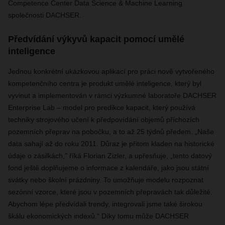
Competence Center Data Science & Machine Learning
společnosti DACHSER.
Předvídání výkyvů kapacit pomocí umělé
inteligence
Jednou konkrétní ukázkovou aplikací pro práci nově vytvořeného
kompetenčního centra je produkt umělé inteligence, který byl
vyvinut a implementován v rámci výzkumné laboratoře DACHSER
Enterprise Lab – model pro predikce kapacit, který používá
techniky strojového učení k předpovídání objemů příchozích
pozemních přeprav na pobočku, a to až 25 týdnů předem. „Naše
data sahají až do roku 2011. Důraz je přitom kladen na historické
údaje o zásilkách," říká Florian Zizler, a upřesňuje, „tento datový
fond ještě doplňujeme o informace z kalendáře, jako jsou státní
svátky nebo školní prázdniny. To umožňuje modelu rozpoznat
sezónní vzorce, které jsou v pozemních přepravách tak důležité.
Abychom lépe předvídali trendy, integrovali jsme také širokou
škálu ekonomických indexů.“ Díky tomu může DACHSER