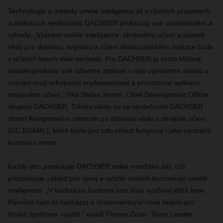
Technologie a metody umělé inteligence již v různých projektech
a aplikacích společnosti DACHSER prokázaly své opodstatnění a
výhody. „Význam umělé inteligence, strojového učení a datové
vědy pro dopravu, logistiku a řízení dodavatelského řetězce bude
v příštích letech dále narůstat. Pro DACHSER je proto klíčové
nadále posilovat své odborné znalosti v této významné oblasti a
rozvíjet svoji schopnost implementovat a provozovat aplikace
strojového učení,“ říká Stefan Hohm, Chief Development Officer
skupiny DACHSER. Tohoto úkolu se ve společnosti DACHSER
zhostí Kompetenční centrum po datovou vědu a strojové učení
(CC DS&ML), které bude pro tuto oblast fungovat i jako centrální
kontaktní místo.
Každý den produkuje DACHSER velké množství dat, což
představuje základ pro vývoj a využití nových technologií umělé
inteligence. „V budoucnu budeme tato data využívat ještě lépe.
Pomůže nám to nacházet a implementovat nová řešení pro
široké spektrum využití,“ uvádí Florian Zizler, Team Leader