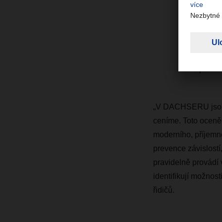
všec
Toto
prof
prac
„V DACHSERU jsou d
ceníme. Toto oceněn
moderního, příjemné
prevence závislost
pravidelně provádí 
identifikují možnost
řidičů.