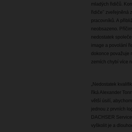
mladých řidičů. Kon
řidiče" zveřejněná
pracovníků. A přibl
neobsazeno. Příčiny
nedostatek společe
image a povolání ři
dokonce považuje n
zemích chybí více ne
„Nedostatek kvalifik
říká Alexander Ton
větší úsilí, abycho
jednou z prvních log
DACHSER Service un
vyškolit je a dlouho