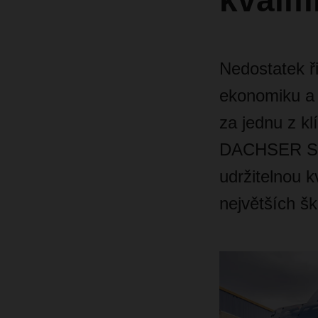
kvali
Nedostatek ř
ekonomiku a 
za jednu z kl
DACHSER Serv
udržitelnou 
největších šk