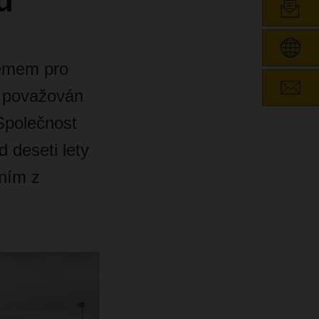
ů
lémem pro
e považován
 Společnost
deseti lety
dním z