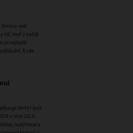
R Service und
idí, kteří ji každý
m co nejlepší
vzdělávání. A zde
and
ildungs GmbH byla
SER v roce 2014.
 získat, nadchnout a
iče pomocí školení a