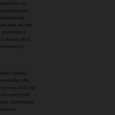
e zaměřením na
 kvalifikovaných
stat každý rok
né platy, ale také
av problémem s
ční dopravy (IRU)
6 sledovaných
větví logistiky,"
ynakládat stále
ty svoje úsilí a byl
žením společnosti
iče, nadchnout je,
 partnery.