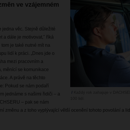
 změn ve vzájemném
je jedna věc. Stejně důležité
et a dále je motivovat," říká
 tom je také nutné mít na
u lidí k práci. „Dnes jde o
áha mezi pracovním a
, měnící se komunikace
áce. A právě na těchto
e: Pokud se nám podaří
Každý rok zahajuje v DACHSE
m jednáme s našimi řidiči – a
100 lidí.
DACHSERU – pak se nám
rní změnu a z toho vyplývající větší ocenění tohoto povolání a lidí