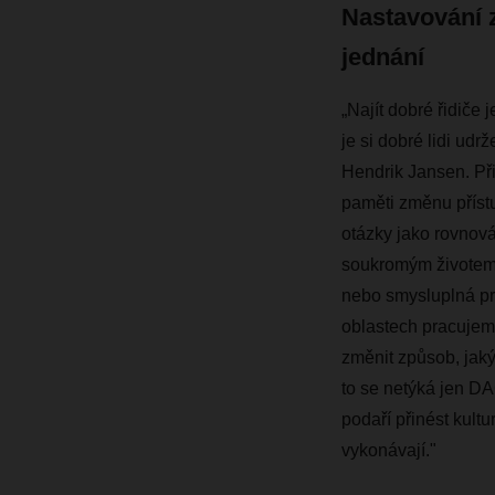
Nastavování
jednání
„Najít dobré řidiče 
je si dobré lidi udrž
Hendrik Jansen. Při
paměti změnu přístup
otázky jako rovnov
soukromým životem
nebo smysluplná pr
oblastech pracujem
změnit způsob, jaký
to se netýká jen 
podaří přinést kultu
vykonávají."