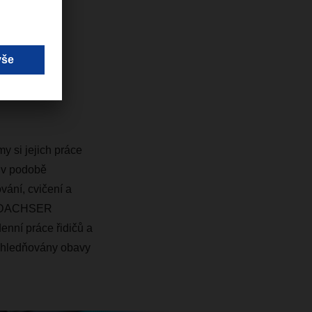
e ceníme.
úrovni
íjemného
sen.
 si jejich práce
ů v podobě
vání, cvičení a
ré DACHSER
enní práce řidičů a
 zohledňovány obavy