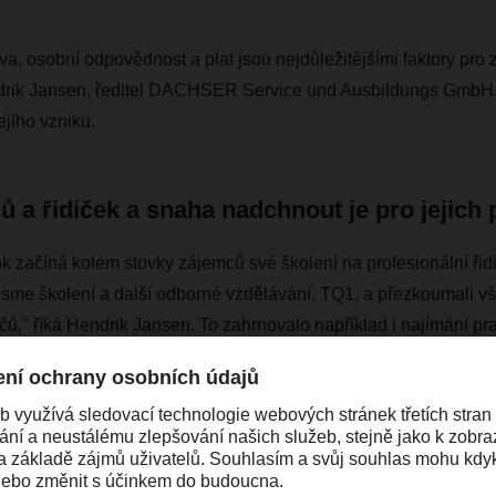
va, osobní odpovědnost a plat jsou nejdůležitějšími faktory pro z
ndrik Jansen, ředitel DACHSER Service und Ausbildungs GmbH, 
jejího vzniku.
čů a řidiček a snaha nadchnout je pro jejich 
k začíná kolem stovky zájemců své školení na profesionální řid
 jsme školení a další odborné vzdělávání, TQ1, a přezkoumali 
dičů," říká Hendrik Jansen. To zahrnovalo například i najímání p
flotil v každé německé pobočce DACHSER, kteří hrají v tomto 
řebám řidičů.
ACHSERU jsou důležití všichni zaměstnan