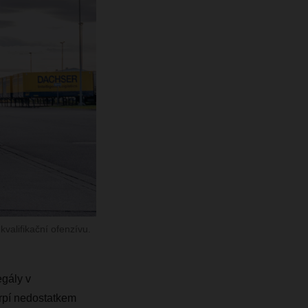
valifikační ofenzívu.
egály v
rpí nedostatkem