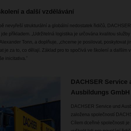
kolení a další vzdělávání
bě nevyřeší strukturální a globální nedostatek řidičů, DACHSE
 příkladem. „Udržitelná logistika je určována kvalitou služby a l
 Alexander Tonn, a doplňuje, „chceme je posilovat, poskytovat ji
 je za to, co dělají. Základ pro to spočívá ve školení a dalším 
e inicitativa."
DACHSER Service 
Ausbildungs GmbH
DACHSER Service und Ausb
založena společností DACH
Cílem dceřiné společnosti je
vyškolit lidi pro povolání řid