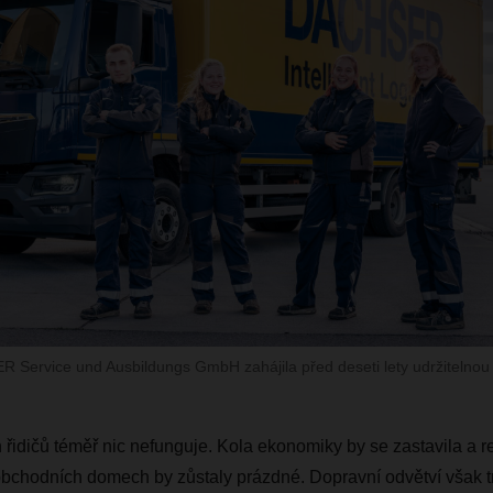
Service und Ausbildungs GmbH zahájila před deseti lety udržitelnou k
 řidičů téměř nic nefunguje. Kola ekonomiky by se zastavila a r
bchodních domech by zůstaly prázdné. Dopravní odvětví však t