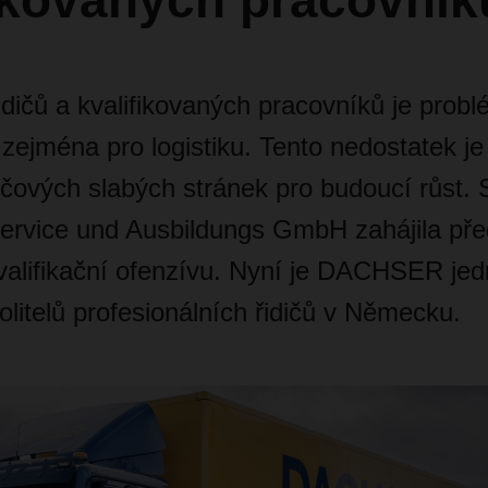
fikovaných pracovník
idičů a kvalifikovaných pracovníků je prob
zejména pro logistiku. Tento nedostatek j
íčových slabých stránek pro budoucí růst.
ice und Ausbildungs GmbH zahájila před 
kvalifikační ofenzívu. Nyní je DACHSER je
olitelů profesionálních řidičů v Německu.