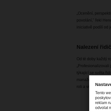
„Ocenění, perspekti
povolání," řekl He
iniciativě podílí od 
Nalezení řidi
Od té doby každý ro
„Profesionalizovali
týkající se světa ři
manažerů vozových 
roli a věnují se pot
„V D