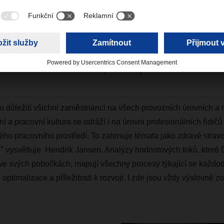
h provozních úrovních a my si jejich prác
 ocenění a pracovní kultura se odráží i na 
esionálních řidičů v podobě moderního, př
ovního prostředí," vysvětluje Hendrik Jan
ůležití všichni zaměstnanci na všech provozních úrovních a my
í a pracovní kultura se odráží i na úrovni profesionálních řidič
ho pracovního prostředí. To zahrnuje témata jako zdravé stravo
í," vysvětluje Hendrik Jansen. Analýzy hodnotových toků, kte
ve svých pobočkách, mapují všechny procesy týkající se každod
i optimalizace a příležitosti k rozvoji. I zde jsou vždy výslovně