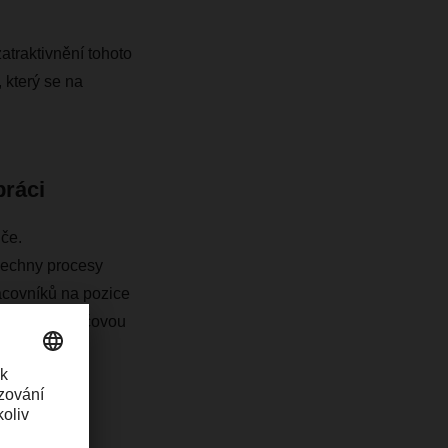
atraktivnění tohoto
který se na
práci
iče.
všechny procesy
racovníků na pozice
konceptu klíčovou
ci na