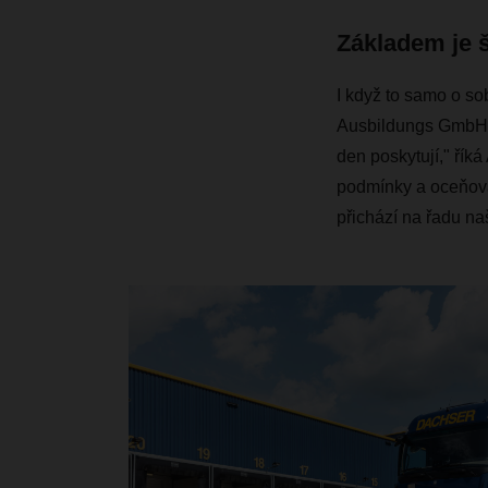
Základem je š
I když to samo o so
Ausbildungs GmbH jde
den poskytují," říká
podmínky a oceňovat
přichází na řadu naš