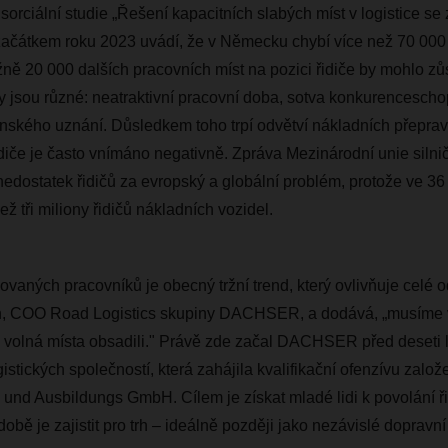
sorciální studie „Řešení kapacitních slabých míst v logistice s
 začátkem roku 2023 uvádí, že v Německu chybí více než 70 000
ižně 20 000 dalších pracovních míst na pozici řidiče by mohlo zů
 jsou různé: neatraktivní pracovní doba, sotva konkurenceschop
nského uznání. Důsledkem toho trpí odvětví nákladních přepr
diče je často vnímáno negativně. Zpráva Mezinárodní unie silni
edostatek řidičů za evropský a globální problém, protože ve 3
ž tři miliony řidičů nákladních vozidel.
ovaných pracovníků je obecný tržní trend, který ovlivňuje celé od
n, COO Road Logistics skupiny DACHSER, a dodává, „musíme v
m volná místa obsadili." Právě zde začal DACHSER před deseti le
istických společností, která zahájila kvalifikační ofenzívu zalo
d Ausbildungs GmbH. Cílem je získat mladé lidi k povolání řid
době je zajistit pro trh – ideálně později jako nezávislé dopravní