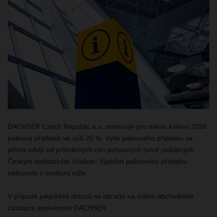
DACHSER Czech Republic a.s. stanovuje pro měsíc květen 2026
palivový příplatek ve výši 25 %. Výše palivového příplatku se
přímo odvíjí od průměrných cen pohonných hmot uváděných
Českým statistickým úřadem. Výpočet palivového příplatku
naleznete v souboru níže.
V případě jakýchkoli dotazů se obraťte na svého obchodního
zástupce společnosti DACHSER.