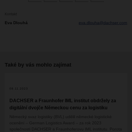
Kontakt
Eva Dlouhá
eva.dlouha@dachser.com
Také by vás mohlo zajímat
2
08.11.2023
DACHSER a Fraunhofer IML institut obdržely za
digitální dvojče Německou cenu za logistiku
Německý svaz logistiky (BVL) udělil německé logistické
ocenění – German Logistics Award – za rok 2023
společnosti DACHSER a Fraunhoferovu IML institutu. Porota