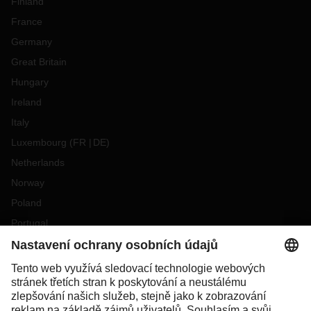
Finland
France
Germany
Great Britain
Hungary
Ireland
Italy
Luxembourg
(
FR
DE
)
Netherlands
Norway
Poland
Portugal
Romania
Slovakia
Spain
Sweden