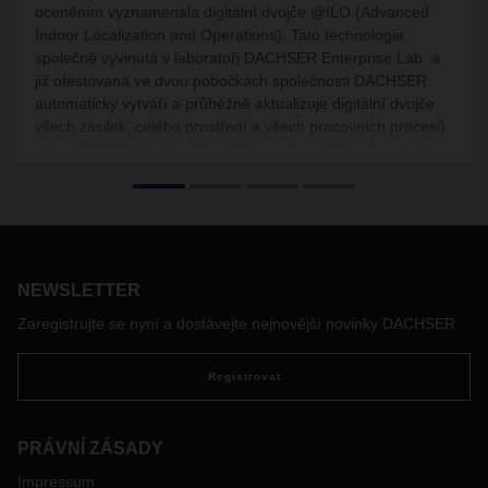
oceněním vyznamenala digitální dvojče @ILO (Advanced
Indoor Localization and Operations). Tato technologie
společně vyvinutá v laboratoři DACHSER Enterprise Lab a
již otestovaná ve dvou pobočkách společnosti DACHSER
automaticky vytváří a průběžně aktualizuje digitální dvojče
všech zásilek, celého prostředí a všech pracovních procesů
v tranzitním terminálu. Zaměstnanci mají přístup ke všem
těmto informacím přehledně prezentovaným na mobilních
zařízeních a displejích.
NEWSLETTER
Zaregistrujte se nyní a dostávejte nejnovější novinky DACHSER.
Registrovat
PRÁVNÍ ZÁSADY
Impressum