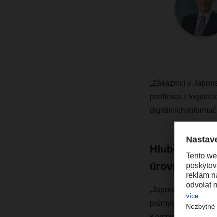
„Zákazníci v Japons
profitovat z logist
digitálních informa
Hluboké znal
úrovni
„Japonsko je třetí 
průmyslu. Skýtá tak
Kombinace specifick