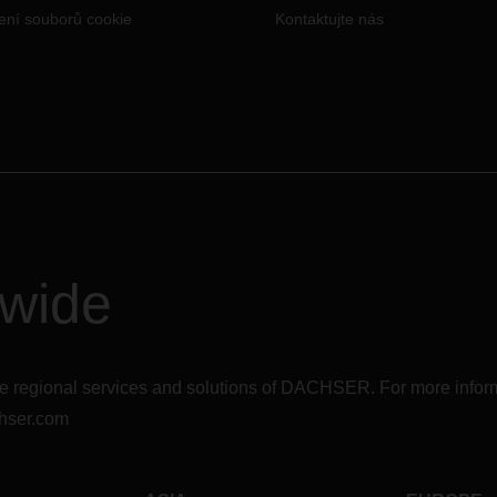
DACHSER.
ení souborů cookie
Kontaktujte nás
dwide
r the regional services and solutions of DACHSER. For more in
hser.com