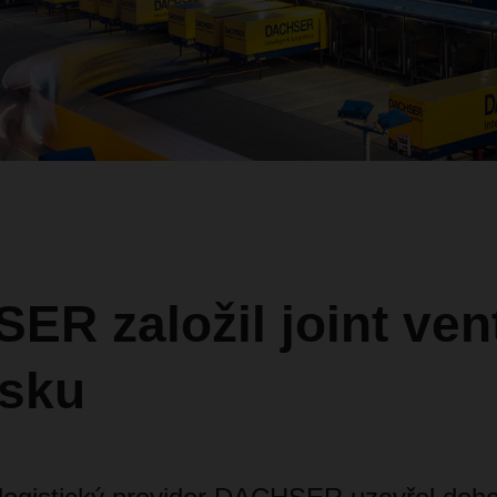
R založil joint ven
sku