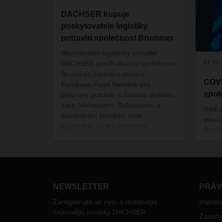
DACHSER kupuje
poskytovatele logistiky
potravin společnost Brummer
Mezinárodní logistický provider
24.02
DACHSER posílil akvizicí společnosti
Brummer, partnera aliance
COVI
European Food Network pro
spol
přepravy potravin s řízenou teplotou
mezi Německem, Rakouskem a
Rádi 
sousedními zeměmi, svoji
všech
logistickou síť pro přepravy
DACH
a skladování potravin v Evropě.
chanu
NEWSLETTER
PRÁV
Zaregistrujte se nyní a dostávejte
Impre
nejnovější novinky DACHSER.
Zásady