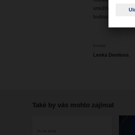
umožňuje nabízet na
budoucí Managing
Kontakt
Lenka Demlova
Také by vás mohlo zajímat
15.04.2024