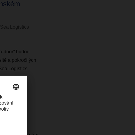
onském
ea Logistics
to-door“ budou
ítě a pokročilých
a Logistics.
lobální
ektronického
rodukty.
jených služeb nám