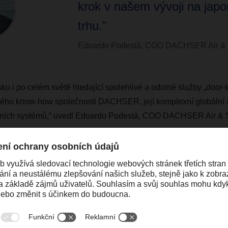
krok v našem vývoji na jap
trhu.”
Edoardo Podestà, COO DACHSER Air & S
ku i po celém světě hledající spolehlivé a odolné služby „door-
ického know-how společnosti DACHSER, její komplexní globální s
čních systémů,“
uvedl Edoardo Podestà, COO DACHSER Air & Se
osti o různých průmyslových sektorech na g
největší ekonomikou a klíčovým hráčem v oblasti automotive a el
é enormní obchodní potenciál pro farmaceutické a medicínské p
ých znalostí o jednotlivých sektorech a
našich
globálně propo