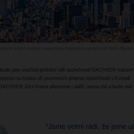
odu o joint venture s japonskou logistickou společnosti Nishi-Nippon 
ude jako součást globální sítě společnosti DACHSER nabízet 
pojena na hustou síť pozemních přeprav společnosti v Evropě.
DACHSER Jižní Korea převezme i další,
novou r
oli a bude st
“Jsme velmi rádi, že jsme uči