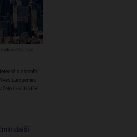
Railroad Co., Ltd.
letecké a námořní
 Yves Larquemin,
át v čele DACHSER
nili další