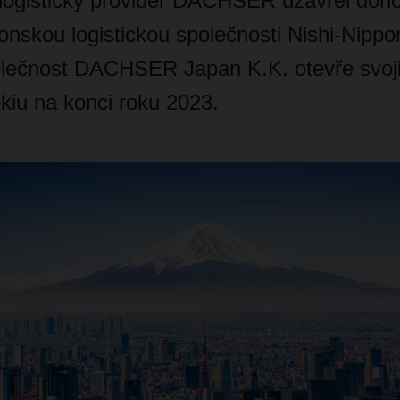
logistický provider DACHSER uzavřel dohod
onskou logistickou společnosti Nishi-Nippo
lečnost
DACHSER Japan K.K. otevře svoji
kiu na konci roku 2023.