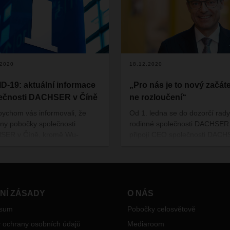
.2020
18.12.2020
D-19: aktuální informace
„Pro nás je to nový začáte
ečnosti DACHSER v Číně
ne rozloučení“
bychom vás informovali, že
Od 1. ledna se do dozorčí rady
ny pobočky společnosti
rodinné společnosti DACHSER
SER v Číně, kromě Wu-
připojí CEO společnosti DAC
, byly znovu otevřeny.
Bernhard Simon a jeho zástup
Michael Schilling, COO Road
Logistics. Novému týmu
představenstva v čele s Burk
Elingem předávají vysoce stabi
NÍ ZÁSADY
O NÁS
odolnou společnost. Níže Bern
ssum
Pobočky celosvětově
Simon hovoří o změnách na
nejvyšší úrovni vedení společn
 ochrany osobních údajů
Mediaroom