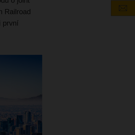
u o joint
n Railroad
 první