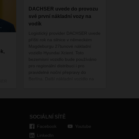
DACHSER uvede do provozu
své první nákladní vozy na
vodík
Logistický provider DACHSER uvede
příští rok na silnice v německém
Magdeburgu 27tunové nákladní
k,
vozidlo Hyundai Xcient. Toto
bezemisní vozidlo bude používáno
pro regionální distribuci i pro
pravidelné noční přepravy do
Berlína. Další nákladní vozidlo na
HSER
vodíkové palivové články – 19tunový
ce
Enginius Bluepower – začne
realizovat dodávky pro
DACHSER do centra Hamburku v
hardem
polovině roku 2023.
lní a
SOCIÁLNÍ SÍTĚ
hard
Facebook
Youtube
osti
LinkedIn