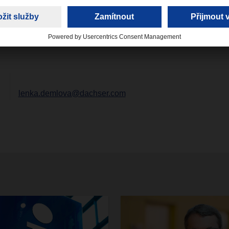
šim zákazníkům logistiku, která přináší přidanou hodnotu,“ ře
 Director DACHSER Japan a DACHSER Jižní Korea.
lenka.demlova@dachser.com